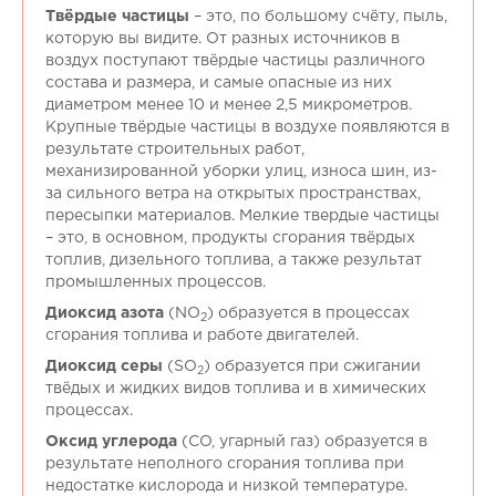
Твёрдые частицы
– это, по большому счёту, пыль,
которую вы видите. От разных источников в
воздух поступают твёрдые частицы различного
состава и размера, и самые опасные из них
диаметром менее 10 и менее 2,5 микрометров.
Крупные твёрдые частицы в воздухе появляются в
результате строительных работ,
механизированной уборки улиц, износа шин, из-
за сильного ветра на открытых пространствах,
пересыпки материалов. Мелкие твердые частицы
– это, в основном, продукты сгорания твёрдых
топлив, дизельного топлива, а также результат
промышленных процессов.
Диоксид азота
(NO
) образуется в процессах
2
сгорания топлива и работе двигателей.
Диоксид серы
(SO
) образуется при сжигании
2
твёдых и жидких видов топлива и в химических
процессах.
Оксид углерода
(CO, угарный газ) образуется в
результате неполного сгорания топлива при
недостатке кислорода и низкой температуре.