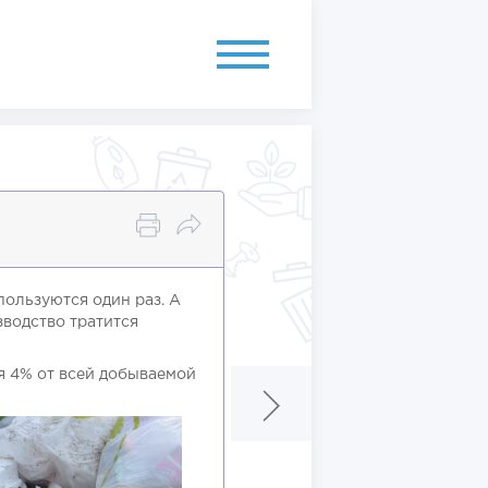
ользуются один раз. А
зводство тратится
ся 4% от всей добываемой