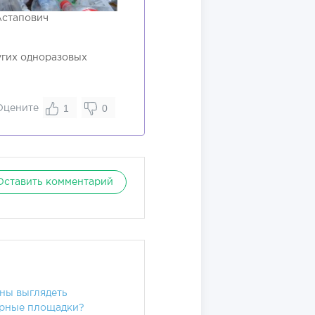
Астапович
угих одноразовых
1
0
Оцените
Оставить комментарий
ны выглядеть
рные площадки?