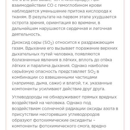
взаимодействии СО с гемоглобином крови
наблюдается уменьшение притока кислорода к
тканям. В результате на первом этапе ухудшается
острота зрения, ориентация во времени, в
дальнейшем нарушаются сердечная и легочная
деятельность.
Диоксид серы (SO
) относится к раздражающим
2
газам. Вдыхание его вызывает поражение верхних
дыхательных путей человека, появляются
болезненные явления в лёгких, вплоть до отёка
лёгких и паралича дыхания. Однако наиболее
серьёзную опасность представляет SO
в
2
комбинации со взвешенными частицами
(например, дыма, сажи) и влагой, т.к. указанные
компоненты усиливают действие друг друга.
Углеводороды не обнаруживают прямых вредных
воздействий на человека. Однако под
воздействием солнечной радиации оксиды азота в
присутствии несгоревших углеводородов
образуют фотохимические оксиданты –
компоненты фотохимического смога, вредно